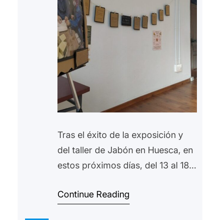
Tras el éxito de la exposición y
del taller de Jabón en Huesca, en
estos próximos días, del 13 al 18
de diciembre, tendrá lugar en
Continue Reading
Sabiñánigo una exposición sobre
la realización del artesanal jabón