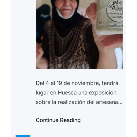
Del 4 al 19 de noviembre, tendrá
lugar en Huesca una exposición
sobre la realización del artesanal
jabón de Alepo. Este jabón, con
Continue Reading
múltiples propiedades, se
desarrolla en la ciudad Siria de