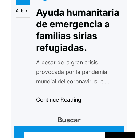
política en el país. Con la
Ayuda humanitaria
colaboración del Gobierno…
Abr
de emergencia a
familias sirias
refugiadas.
A pesar de la gran crisis
provocada por la pandemia
mundial del coronavirus, el
trabajo no se detiene. Con las
Continue Reading
máximas precauciones posibles,
con el máximo distanciamiento
Buscar
social posible, se ha realizado un
reparto de ayuda humanitaria de
B