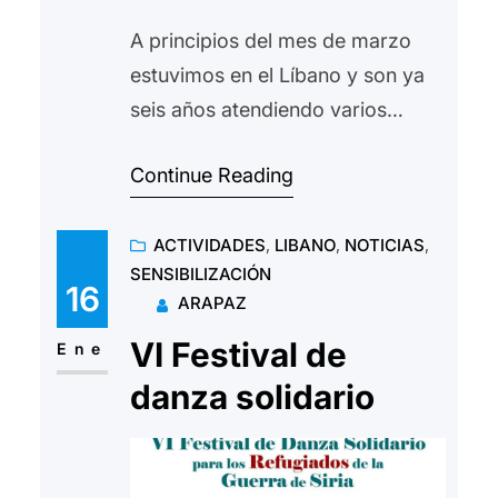
A principios del mes de marzo
estuvimos en el Líbano y son ya
seis años atendiendo varios
campos de refugiados de la
Continue Reading
guerra en la vecina Siria. La
mayoría de ellos llevan allí doce
ACTIVIDADES
, 
LIBANO
, 
NOTICIAS
, 
años y su situación, como la de
SENSIBILIZACIÓN
los propios libaneses va
16
ARAPAZ
empeorando en proporción
VI Festival de
geométrica. La última vez, hace
Ene
año y…
danza solidario