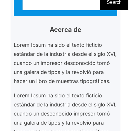
emergencia en distintos campos
u
Search
de refugiados en el valle de
s
Bekaa (Libano), alcanzando a 368
c
familias sirias…
Acerca de
a
r
Lorem Ipsum ha sido el texto ficticio
estándar de la industria desde el siglo XVI,
cuando un impresor desconocido tomó
una galera de tipos y la revolvió para
hacer un libro de muestras tipográficas.
Lorem Ipsum ha sido el texto ficticio
estándar de la industria desde el siglo XVI,
cuando un desconocido impresor tomó
una galera de tipos y la revolvió para