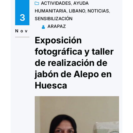
ACTIVIDADES
, 
AYUDA
de Alepo. Este jabón, con
HUMANITARIA
, 
LIBANO
, 
NOTICIAS
, 
múltiples propiedades, se
3
SENSIBILIZACIÓN
desarrolla en la ciudad Siria de
ARAPAZ
Alepo desde hace mas de 2000…
Nov
Exposición
fotográfica y taller
de realización de
jabón de Alepo en
Huesca