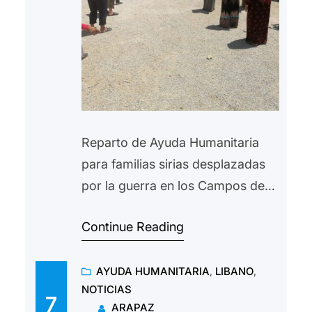
Reparto de Ayuda Humanitaria
para familias sirias desplazadas
por la guerra en los Campos de
Refugiados del Valle de la Bekka.
Continue Reading
La situación cada vez es más
difícil para los refugiados, a la
AYUDA HUMANITARIA
, 
LIBANO
, 
situación que ya tenían se une la
NOTICIAS
pandemia COVID 19 y la crisis
7
ARAPAZ