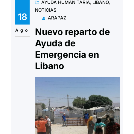
AYUDA HUMANITARIA
, 
LIBANO
, 
Alepo desde hace mas de 2000
NOTICIAS
años. Desde Arapaz, en
18
ARAPAZ
colaboración con el Ayuntamiento
Nuevo reparto de
de Huesca y la Diputación
Ago
Provincial de Huesca, venimos…
Ayuda de
Emergencia en
Libano