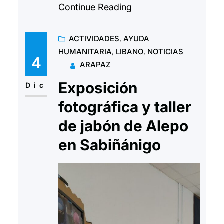
Continue Reading
Estudio 12. El festival se
desarrollara en el Teatro de las
ACTIVIDADES
, 
AYUDA
esquinas de Zaragoza a partir de
HUMANITARIA
, 
LIBANO
, 
NOTICIAS
las 18:30 horas. Ya se pueden
4
ARAPAZ
adquirir las entradas en las o en
Exposición
la web del…
Dic
fotográfica y taller
de jabón de Alepo
en Sabiñánigo