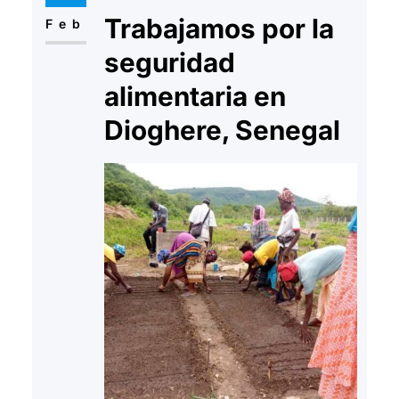
Trabajamos por la
Enviar el Currículum Vitae a:
Feb
arapaz@arapaz.org Indicar en el
seguridad
Asunto: “Oferta de empleo.
alimentaria en
Senegal” Fecha límite…
Dioghere, Senegal