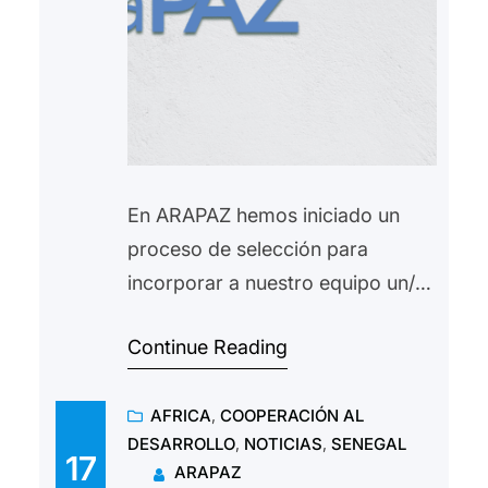
En ARAPAZ hemos iniciado un
proceso de selección para
incorporar a nuestro equipo un/a
cooperante en Senegal. Se busca
Continue Reading
una persona con experiencia en
cooperación al desarrollo. Se
AFRICA
, 
COOPERACIÓN AL
ofrece un contrato indefibido
DESARROLLO
, 
NOTICIAS
, 
SENEGAL
MAS INFORMACIÓN Para la
17
ARAPAZ
presentación de candidaturas: