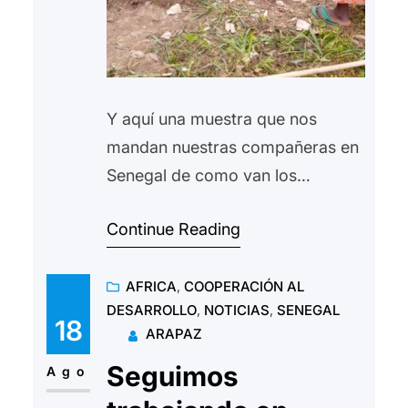
Y aquí una muestra que nos
mandan nuestras compañeras en
Senegal de como van los
proyectos en Sédhiou.
Continue Reading
Implementamos sistemas de
producción agrícola ecológicos y
AFRICA
, 
COOPERACIÓN AL
duraderos, destinado tanto al
DESARROLLO
, 
NOTICIAS
, 
SENEGAL
auto consumo como a la
18
ARAPAZ
comercialización. Con las
Seguimos
personas del comunidad,
Ago
comenzamos con la construcción