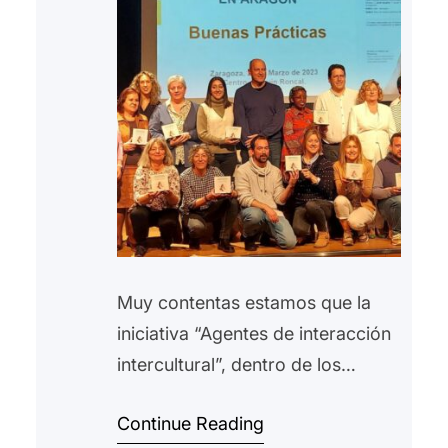
Muy contentas estamos que la
iniciativa “Agentes de interacción
intercultural”, dentro de los
Programas de inserción social y
Continue Reading
laboral que llevamos a cabo en