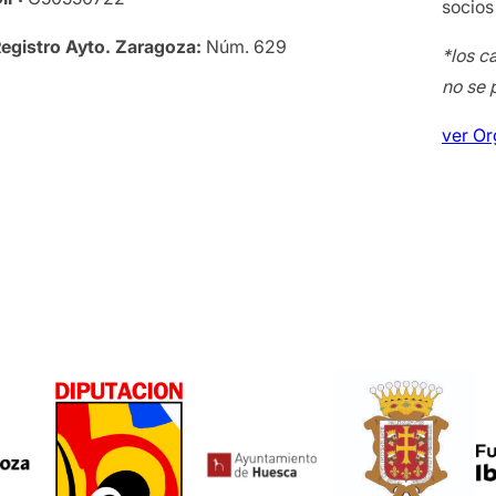
socios
egistro Ayto. Zaragoza:
Núm. 629
*los c
no se 
ver O