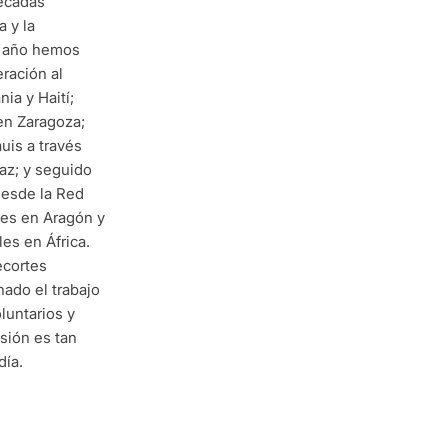
écadas
a y la
te año hemos
ración al
ia y Haití;
en Zaragoza;
uis a través
az; y seguido
desde la Red
es en Aragón y
es en África.
ecortes
nado el trabajo
luntarios y
sión es tan
día.