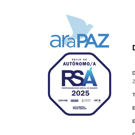
D
Z
T
E
E
C