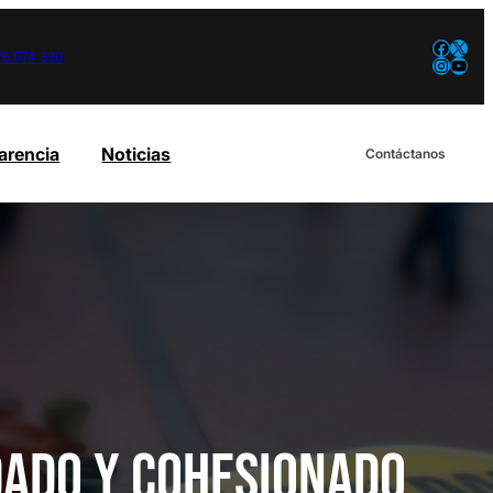
Facebook
X
76 574 330
Instagram
YouTube
arencia
Noticias
Contáctanos
dado y cohesionado