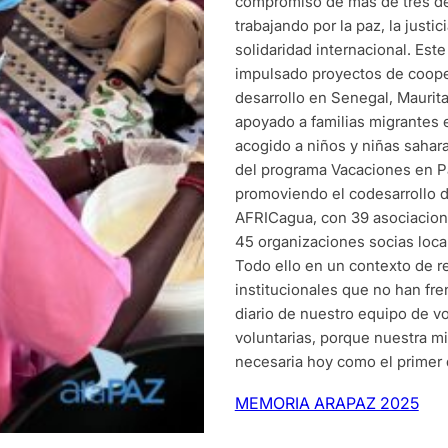
compromiso de más de tres d
trabajando por la paz, la justici
solidaridad internacional. Es
impulsado proyectos de coope
desarrollo en Senegal, Mauritan
apoyado a familias migrantes 
acogido a niños y niñas sahara
del programa Vacaciones en P
promoviendo el codesarrollo 
AFRICagua, con 39 asociacion
45 organizaciones socias local
Todo ello en un contexto de r
institucionales que no han fre
diario de nuestro equipo de vo
voluntarias, porque nuestra mi
necesaria hoy como el primer 
MEMORIA ARAPAZ 2025