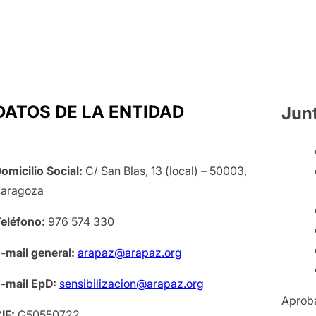
DATOS DE LA ENTIDAD
Jun
omicilio Social:
C/ San Blas, 13 (local) – 50003,
aragoza
eléfono:
976 574 330
-mail general:
arapaz@arapaz.org
-mail EpD:
sensibilizacion@arapaz.org
Aproba
IF:
G50550722