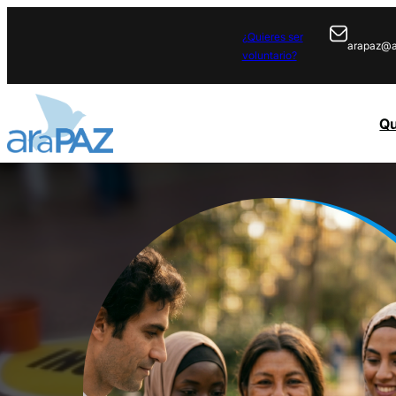
¿Quieres ser
arapaz@a
voluntario?
Q