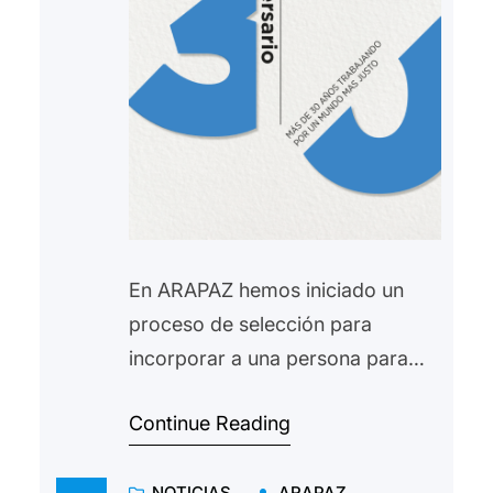
En ARAPAZ hemos iniciado un
proceso de selección para
incorporar a una persona para
una sustitución por baja maternal.
Continue Reading
MAS INFORMACIÓN Para la
presentación de candidaturas:
NOTICIAS
ARAPAZ