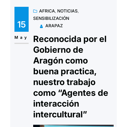
Solidarite Marroc y con la
AFRICA
, 
NOTICIAS
, 
importante participación de
SENSIBILIZACIÓN
administraciones aragonesas
15
ARAPAZ
como la Diputación de Zaragoza,
Reconocida por el
y los ayuntamientos de Escatron
May
y Cariñena, en tratar de mejorar
Gobierno de
la calidad de vida de las…
Aragón como
buena practica,
nuestro trabajo
como “Agentes de
interacción
intercultural”