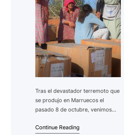
Tras el devastador terremoto que
se produjo en Marruecos el
pasado 8 de octubre, venimos
trabajando en colaboración con
Continue Reading
nuestro socio local Karama