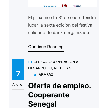
El próximo día 31 de enero tendrá
lugar la sexta edición del festival
solidario de danza organizado
por las academia de danza
Continue Reading
Estudio 12. El festival se
desarrollara en el Teatro de las
AFRICA
, 
COOPERACIÓN AL
esquinas de Zaragoza a partir de
DESARROLLO
, 
NOTICIAS
las 18:30 horas. Ya se pueden
7
ARAPAZ
adquirir las entradas en las o en
Oferta de empleo.
la web del…
Ago
Cooperante
Senegal