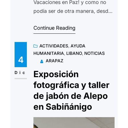
Vacaciones en Paz! y como no
podía ser de otra manera, desde
Arapaz, participamos este
Continue Reading
verano, (en conjunto con otras
organizaciones) y ponemos en
ACTIVIDADES
, 
AYUDA
marcha en Aragón el proyecto de
HUMANITARIA
, 
LIBANO
, 
NOTICIAS
acogida temporal de menores
4
ARAPAZ
saharauis “Vacaciones en Paz”.
Exposición
Hacemos un llamamiento a todas
Dic
aquellas personas interesadas en
fotográfica y taller
participar acogiendo a un…
de jabón de Alepo
en Sabiñánigo