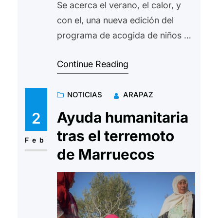
Se acerca el verano, el calor, y
con el, una nueva edición del
programa de acogida de niños y
niñas saharauis, Vacaciones en
Continue Reading
Paz. Hacemos un llamamiento a
todas aquellas personas
NOTICIAS
ARAPAZ
interesadas en participar
acogiendo a un niño/a saharaui
Ayuda humanitaria
2
ente verano que se ponga en
tras el terremoto
contacto con nosotros en el
Feb
de Marruecos
teléfono 676584128 o en el…