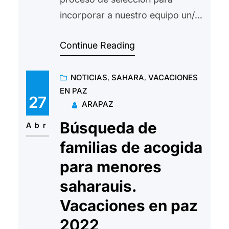
incorporar a nuestro equipo un/a
cooperante en Senegal. Se busca
Continue Reading
una persona con experiencia en
cooperación al desarrollo. Se
NOTICIAS
, 
SAHARA
, 
VACACIONES
ofrece un contrato indefibido
EN PAZ
MAS INFORMACIÓN Para la
27
ARAPAZ
presentación de candidaturas:
Búsqueda de
Enviar el Currículum Vitae a:
Abr
arapaz@arapaz.org Indicar en el
familias de acogida
Asunto: “Oferta de empleo.
para menores
Senegal” Fecha límite…
saharauis.
Vacaciones en paz
2022