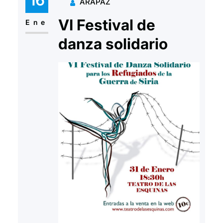
ARAPAZ
empeorando en proporción
VI Festival de
geométrica. La última vez, hace
Ene
año y…
danza solidario