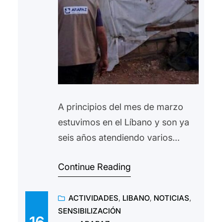
A principios del mes de marzo
estuvimos en el Líbano y son ya
seis años atendiendo varios
campos de refugiados de la
Continue Reading
guerra en la vecina Siria. La
mayoría de ellos llevan allí doce
ACTIVIDADES
, 
LIBANO
, 
NOTICIAS
, 
años y su situación, como la de
SENSIBILIZACIÓN
los propios libaneses va
16