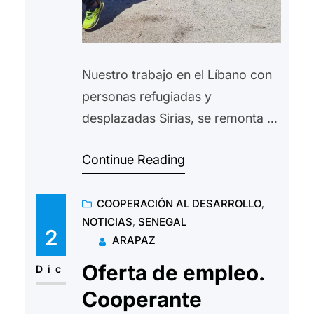
Nuestro trabajo en el Líbano con
personas refugiadas y
desplazadas Sirias, se remonta al
año 2015. Durante este tiempo el
Continue Reading
trabajo se ha centrado en paliar
los duros efectos en las personas
COOPERACIÓN AL DESARROLLO
, 
que fueron acogidas en territorio
NOTICIAS
, 
SENEGAL
libanes, con todas las dificultades
2
ARAPAZ
que podamos imaginar en un país
Oferta de empleo.
como Líbano, sumido en una
Dic
profunda crisis…
Cooperante