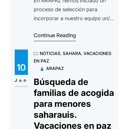
En ARAPAZ hemos iniciado un
proceso de selección para
incorporar a nuestro equipo un/a
cooperante en Senegal. Se busca
Continue Reading
una persona con experiencia en
cooperación al desarrollo. Se
NOTICIAS
, 
SAHARA
, 
VACACIONES
ofrece un contrato de 1 año
EN PAZ
renovable. MAS INFORMACIÓN
10
ARAPAZ
Para la presentación de
Búsqueda de
candidaturas: Enviar el
Jun
Currículum Vitae a:
familias de acogida
arapaz@arapaz.org Indicar en el
para menores
Asunto: “Oferta de empleo.…
saharauis.
Vacaciones en paz