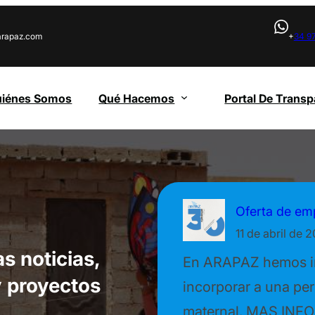
rapaz.com
+
34 9
uiénes Somos
Qué Hacemos
Portal De Transp
Oferta de em
11 de abril de 
s noticias,
En ARAPAZ hemos in
y proyectos
incorporar a una per
maternal. MAS INFO