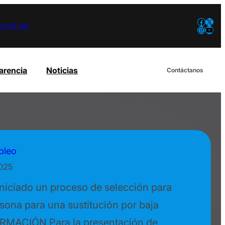
Facebook
X
76 574 330
Instagram
YouTube
arencia
Noticias
Contáctanos
pleo
2025
iciado un proceso de selección para
sona para una sustitución por baja
RMACIÓN Para la presentación de